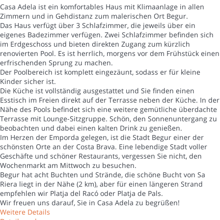
Casa Adela ist ein komfortables Haus mit Klimaanlage in allen
Zimmern und in Gehdistanz zum malerischen Ort Begur.
Das Haus verfügt über 3 Schlafzimmer, die jeweils über ein
eigenes Badezimmer verfügen. Zwei Schlafzimmer befinden sich
im Erdgeschoss und bieten direkten Zugang zum kürzlich
renovierten Pool. Es ist herrlich, morgens vor dem Frühstück einen
erfrischenden Sprung zu machen.
Der Poolbereich ist komplett eingezäunt, sodass er für kleine
Kinder sicher ist.
Die Küche ist vollständig ausgestattet und Sie finden einen
Esstisch im Freien direkt auf der Terrasse neben der Küche. In der
Nähe des Pools befindet sich eine weitere gemütliche überdachte
Terrasse mit Lounge-Sitzgruppe. Schön, den Sonnenuntergang zu
beobachten und dabei einen kalten Drink zu genießen.
Im Herzen der Emporda gelegen, ist die Stadt Begur einer der
schönsten Orte an der Costa Brava. Eine lebendige Stadt voller
Geschäfte und schöner Restaurants, vergessen Sie nicht, den
Wochenmarkt am Mittwoch zu besuchen.
Begur hat acht Buchten und Strände, die schöne Bucht von Sa
Riera liegt in der Nähe (2 km), aber für einen längeren Strand
empfehlen wir Platja del Racó oder Platja de Pals.
Wir freuen uns darauf, Sie in Casa Adela zu begrüßen!
Weitere Details